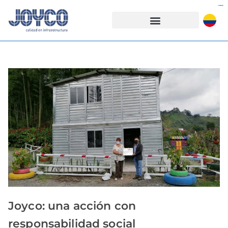
monperatoto
monperatoto
monperatoto
monperatoto
monperatoto
monperatoto
monperatoto
monperatoto
monperatoto
togel online
togel online
situs slot gacor
situs hk pools
situs sbobet
situs gacor
slot gacor
slot gacor
toto togel
link togel
slot gacor
slot gacor
toto togel
slot gacor
toto togel
situs togel
slot resmi
situs toto
situs toto
Joyco: una acción con
responsabilidad social