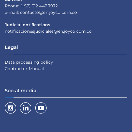
Phone: (+57) 312 447 7972
e-mail: contacto@en.joyco.com.co
Judicial notifications
notificacionesjudiciales@en.joyco.com.co
Legal
Data processing policy
Contractor Manual
Social media