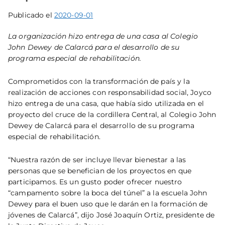
Publicado el
2020-09-01
La organización hizo entrega de una casa al Colegio
John Dewey de Calarcá para el desarrollo de su
programa especial de rehabilitación.
Comprometidos con la transformación de país y la
realización de acciones con responsabilidad social, Joyco
hizo entrega de una casa, que había sido utilizada en el
proyecto del cruce de la cordillera Central, al Colegio John
Dewey de Calarcá para el desarrollo de su programa
especial de rehabilitación.
“Nuestra razón de ser incluye llevar bienestar a las
personas que se benefician de los proyectos en que
participamos. Es un gusto poder ofrecer nuestro
“campamento sobre la boca del túnel” a la escuela John
Dewey para el buen uso que le darán en la formación de
jóvenes de Calarcá”, dijo José Joaquín Ortiz, presidente de