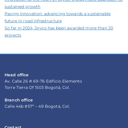
sustained growth
Paving innovation: advancing towards a sustainable
future in road infrastructure
So far in 2024, Joyco has been awarded more than 20
projects
Head office
Av. Calle 26 # 69-76 Edificio Elemento
Torre Tierra Of 1503 Bogotá, Col.
Branch office
Calle 44b #57ª – 49 Bogotá, Col.
Contact