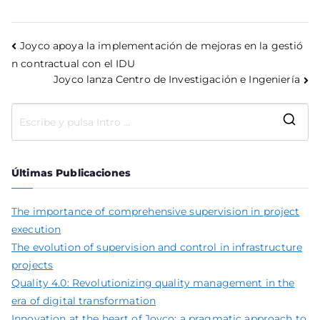
Joyco apoya la implementación de mejoras en la gestió
n contractual con el IDU
Joyco lanza Centro de Investigación e Ingeniería
Últimas Publicaciones
The importance of comprehensive supervision in project
execution
The evolution of supervision and control in infrastructure
projects
Quality 4.0: Revolutionizing quality management in the
era of digital transformation
Innovation at the heart of Joyco: a pragmatic approach to