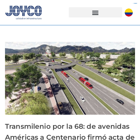
situs togel terpercaya
situs togel online
monperatoto
monperatoto
monperatoto
monperatoto
monperatoto
monperatoto
monperatoto
monperatoto
monperatoto
monperatoto
monperatoto
monperatoto
monperatoto
monperatoto
monperatoto
link slot gacor
togel online
togel online
situs slot gacor
situs hk pools
situs sbobet
situs gacor
slot gacor
slot gacor
toto togel
link togel
slot gacor
slot gacor
toto togel
slot gacor
toto togel
slot gacor
slot gacor
toto togel
situs togel
situs bola
slot resmi
situs toto
situs toto
Transmilenio por la 68: de avenidas
Américas a Centenario firmó acta de